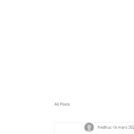
All Posts
fredtruc
16 mars 20