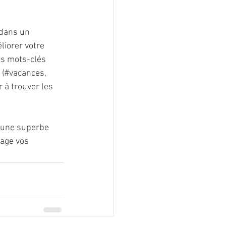
 dans un 
liorer votre 
s mots-clés 
 (#vacances, 
 à trouver les 
z une superbe 
tage vos 